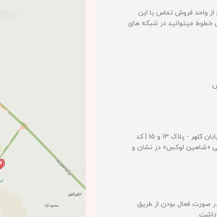
 از واحد فروش تماس با این
 خطوط میتوانید در شبکه های
ش
تهران - ری - کمربندی دوم تهران - ورودی غنی آباد - خیابان کلهر - پلاک 13 و 15 | کد
جوی فارسی «شاهین لوکس» در نشان و
لی 19 | روزهای تعطیل در صورت فعال بودن از طریق
 داشت.