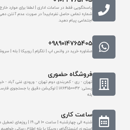
0901-4765405
پاسخگویی فقط در ساعات اداری | لطفا برای موارد خارج
شماره تماس حاصل نفرمایید! در صورت عدم آنتن دهی
اجتماعی پیام دهید.
989014765405+
مشاوره خرید در واتس اپ | تلگرام | روبیکا | بله | سرو
فروشگاه حضوری
پستی: 1864150042 | لوکیشن دقیق با جست
بله
ساعت کاری
شنبه الی چهارشنبه | ساعت 10 ا
استوری اینستاگرام، روبیکا یا بله اطلاع رسانی خواهیم