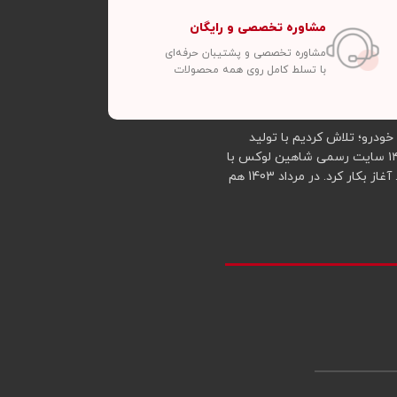
مشاوره تخصصی و رایگان
مشاوره تخصصی و پشتیبان حرفه‌ای
با تسلط کامل روی همه محصولات
 این خودرو؛ تلاش کردیم با تولید
محصولات جدید و تهیه و توزیع محصولات ارزان‌تر از قیمت بازار در خدمت شما عزیزان باشیم. با توجه به استقبال گسترده شما دوستان از اوایل سال ۱۴۰۱ سایت رسمی شاهین لوکس با
هدف فروش محصولات مختلفی از جمله کفپوش شاهین، کاور ریموت شاهین، محافظ مانیتور شاهین، روکش صندلی و روکش فرمان خودرو شاهین و... آغاز بکار کرد. در مرداد 1403 هم