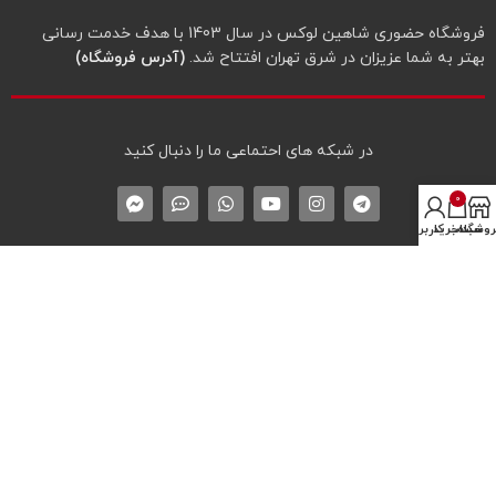
فروشگاه حضوری شاهین لوکس در سال 1403 با هدف خدمت رسانی
بهتر به شما عزیزان در شرق تهران افتتاح شد.
(آدرس فروشگاه)
در شبکه‌ های احتماعی ما را دنبال کنید
0
روشگاه
سبد خرید
حساب کاربری من
دسترسی‌های مهم سایت
درباره شاهین لوکس
تماس با شاهین لوکس
لیست همه محصولات
نماد اعتماد الکترونیک
* پیگیری سفارش
پروفایل کاربری
سوالات متداول خرید