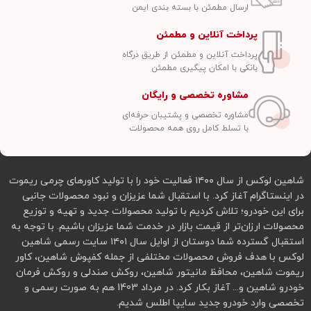
ارسال مطمئن با بسته بندی ایمن
پرداخت آنلاین و مطمئن
پرداخت آنلاین و مطمئن از طریق درگاه
بانکی با امکان پیگیری مطمئن
مشاوره تخصصی و رایگان
مشاوره تخصصی و پشتیبان حرفه‌ای
با تسلط کامل روی همه محصولات
شاهین لوکس از سال ۱۴۰۰ فعالیت خود را با تولید کاورهای چرمی ریموت
در اینستاگرام آغاز کرد. با استقبال شما عزیزان و نبود محصولات جانبی
برای این خودرو؛ تلاش کردیم با تولید محصولات جدید و تهیه و توزیع
محصولات ارزان‌تر از قیمت بازار در خدمت شما عزیزان باشیم. با توجه به
استقبال گسترده شما دوستان از اوایل سال ۱۴۰۱ سایت رسمی شاهین
لوکس با هدف فروش محصولات مختلفی از جمله کفپوش شاهین، کاور
ریموت شاهین، محافظ مانیتور شاهین، روکش صندلی و روکش فرمان
خودرو شاهین و... آغاز بکار کرد. در مرداد 1403 هم به صورت رسمی و
تخصصی وارد خودرو جدید سایپا اطلس شدیم.