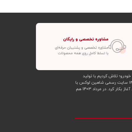
مشاوره تخصصی و رایگان
مشاوره تخصصی و پشتیبان حرفه‌ای
با تسلط کامل روی همه محصولات
 این خودرو؛ تلاش کردیم با تولید
محصولات جدید و تهیه و توزیع محصولات ارزان‌تر از قیمت بازار در خدمت شما عزیزان باشیم. با توجه به استقبال گسترده شما دوستان از اوایل سال ۱۴۰۱ سایت رسمی شاهین لوکس با
هدف فروش محصولات مختلفی از جمله کفپوش شاهین، کاور ریموت شاهین، محافظ مانیتور شاهین، روکش صندلی و روکش فرمان خودرو شاهین و... آغاز بکار کرد. در مرداد 1403 هم