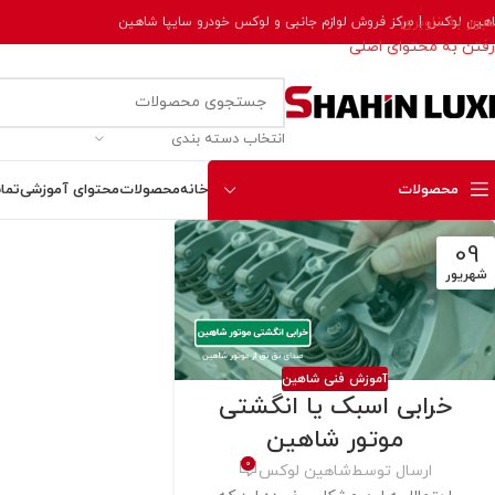
عبور به ناوبری
هین لوکس | مرکز فروش لوازم جانبی و لوکس خودرو سایپا شاهین
رفتن به محتوای اصلی
انتخاب دسته بندی
محصولات
خانه
محصولات
محتوای آموزشی
تما
09
شهریور‍
آموزش فنی شاهین
خرابی اسبک یا انگشتی
موتور شاهین
0
ارسال توسط
شاهین لوکس