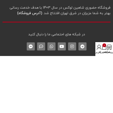
فروشگاه حضوری شاهین لوکس در سال 1403 با هدف خدمت رسانی
بهتر به شما عزیزان در شرق تهران افتتاح شد.
(آدرس فروشگاه)
در شبکه‌ های احتماعی ما را دنبال کنید
0
روشگاه
سبد خرید
حساب کاربری من
دسترسی‌های مهم سایت
درباره شاهین لوکس
تماس با شاهین لوکس
لیست همه محصولات
نماد اعتماد الکترونیک
* پیگیری سفارش
پروفایل کاربری
سوالات متداول خرید