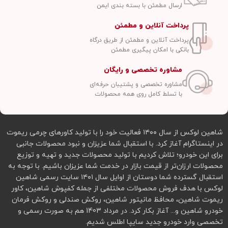
ارسال مطمئن با بسته بندی ایمن
پرداخت آنلاین و مطمئن
پرداخت آنلاین و مطمئن از طریق درگاه
بانکی با امکان پیگیری مطمئن
مشاوره تخصصی و رایگان
مشاوره تخصصی و پشتیبان حرفه‌ای
با تسلط کامل روی همه محصولات
شاهین لوکس از سال ۱۴۰۰ فعالیت خود را با تولید کاورهای چرمی ریموت
در اینستاگرام آغاز کرد. با استقبال شما عزیزان و نبود محصولات جانبی
برای این خودرو؛ تلاش کردیم با تولید محصولات جدید و تهیه و توزیع
محصولات ارزان‌تر از قیمت بازار در خدمت شما عزیزان باشیم. با توجه به
استقبال گسترده شما دوستان از اوایل سال ۱۴۰۱ سایت رسمی شاهین
لوکس با هدف فروش محصولات مختلفی از جمله کفپوش شاهین، کاور
ریموت شاهین، محافظ مانیتور شاهین، روکش صندلی و روکش فرمان
خودرو شاهین و... آغاز بکار کرد. در مرداد 1403 هم به صورت رسمی و
تخصصی وارد خودرو جدید سایپا اطلس شدیم.