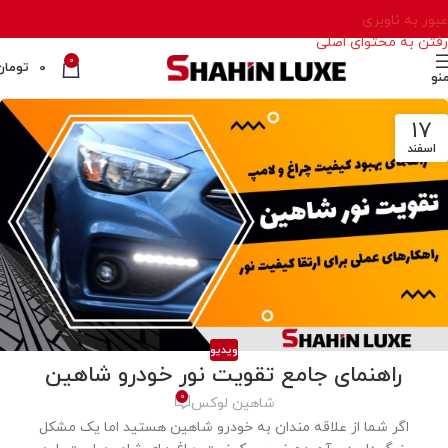
عبور به ناوبری
رفتن به محتوای اصلی
0
0
تومان
نو
17
اسفند
ویدیو
راهنمای جامع تقویت نور خودرو شاهین
0
شاهین لوکس
اگر شما از علاقه مندان به خودرو شاهین هستید اما یک مشکل