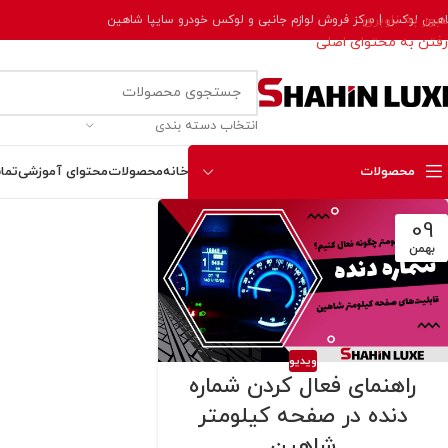
عبور به ناوبری
هین لوکس | مرکز فروش لوازم جانبی و لوکس خودرو سایپا شاهین
رفتن به محتوای اصلی
انتخاب دسته بندی
محصولات
خانه
محصولات
محتوای آموزشی
تما
09
بهمن
ویدیو
راهنمای فعال کردن شماره
دنده در صفحه کیلومتر
شاهین