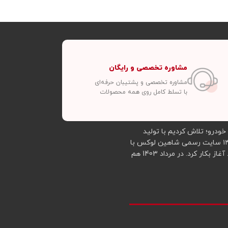
مشاوره تخصصی و رایگان
مشاوره تخصصی و پشتیبان حرفه‌ای
با تسلط کامل روی همه محصولات
 این خودرو؛ تلاش کردیم با تولید
محصولات جدید و تهیه و توزیع محصولات ارزان‌تر از قیمت بازار در خدمت شما عزیزان باشیم. با توجه به استقبال گسترده شما دوستان از اوایل سال ۱۴۰۱ سایت رسمی شاهین لوکس با
هدف فروش محصولات مختلفی از جمله کفپوش شاهین، کاور ریموت شاهین، محافظ مانیتور شاهین، روکش صندلی و روکش فرمان خودرو شاهین و... آغاز بکار کرد. در مرداد 1403 هم