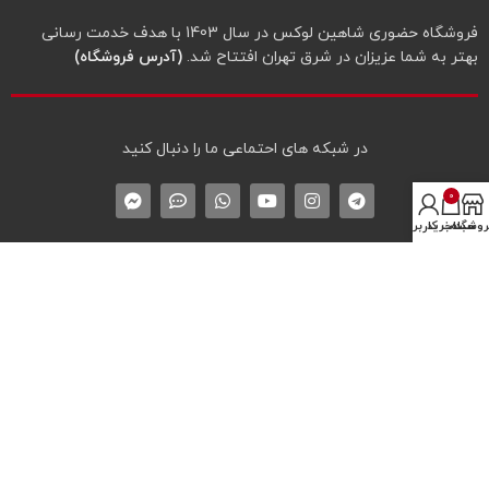
فروشگاه حضوری شاهین لوکس در سال 1403 با هدف خدمت رسانی
بهتر به شما عزیزان در شرق تهران افتتاح شد.
(آدرس فروشگاه)
در شبکه‌ های احتماعی ما را دنبال کنید
0
روشگاه
سبد خرید
حساب کاربری من
دسترسی‌های مهم سایت
درباره شاهین لوکس
تماس با شاهین لوکس
لیست همه محصولات
نماد اعتماد الکترونیک
* پیگیری سفارش
پروفایل کاربری
سوالات متداول خرید