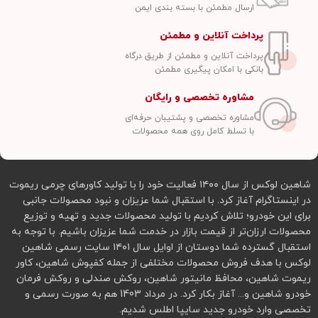
ارسال مطمئن با بسته بندی ایمن
پرداخت آنلاین و مطمئن
پرداخت آنلاین و مطمئن از طریق درگاه
بانکی با امکان پیگیری مطمئن
مشاوره تخصصی و رایگان
مشاوره تخصصی و پشتیبان حرفه‌ای
با تسلط کامل روی همه محصولات
شاهین لوکس از سال ۱۴۰۰ فعالیت خود را با تولید کاورهای چرمی ریموت
در اینستاگرام آغاز کرد. با استقبال شما عزیزان و نبود محصولات جانبی
برای این خودرو؛ تلاش کردیم با تولید محصولات جدید و تهیه و توزیع
محصولات ارزان‌تر از قیمت بازار در خدمت شما عزیزان باشیم. با توجه به
استقبال گسترده شما دوستان از اوایل سال ۱۴۰۱ سایت رسمی شاهین
لوکس با هدف فروش محصولات مختلفی از جمله کفپوش شاهین، کاور
ریموت شاهین، محافظ مانیتور شاهین، روکش صندلی و روکش فرمان
خودرو شاهین و... آغاز بکار کرد. در مرداد 1403 هم به صورت رسمی و
تخصصی وارد خودرو جدید سایپا اطلس شدیم.