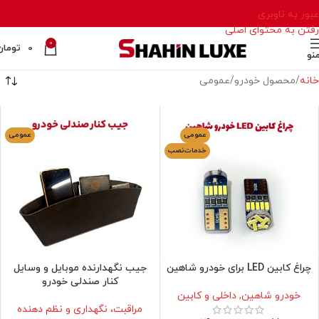
عبور به ناوبری
رفتن به محتوای اصلی
0
0
تومان
نو
خانه
محصول خودرو
عمومی
عمومی
عمومی
خدمات‌نصب
چراغ کابین LED برای خودرو شاهین
جیب نگهدارنده موبایل و وسایل
کنار صندلی خودرو
خودرو شاهین
,
داخلی و کابین
مراقبت، نگهداری و نظم دهنده