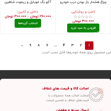
چراغ هشدار باز بودن درب خودرو
آکو بگ موبایل و ریموت شاهین
لامپ و روشنایی
داخلی و کابین
260.000
تومان
–
300.000
تومان
300.000
تومان
انتخاب گزینه‌ها
افزودن به سبد خرید
→
9
8
7
…
4
3
2
1
این محصول روی همه خودروها قابل نصب است.
اصالت کالا و قیمت های شفاف
ضمانت اصالت همه محصولات با
قیمت‌های شفاف و تضمین قیمت
ارسال سریع و مطمئن