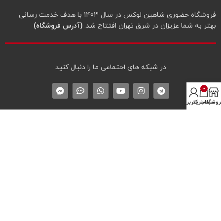
فروشگاه حضوری شاهین لوکس در سال 1403 با هدف خدمت رسانی
بهتر به شما عزیزان در شرق تهران افتتاح شد.
(آدرس فروشگاه)
در شبکه‌ های احتماعی ما را دنبال کنید
0
روشگاه
سبد خرید
حساب کاربری من
دسترسی‌های مهم سایت
درباره شاهین لوکس
تماس با شاهین لوکس
لیست همه محصولات
نماد اعتماد الکترونیک
* پیگیری سفارش
پروفایل کاربری
سوالات متداول خرید