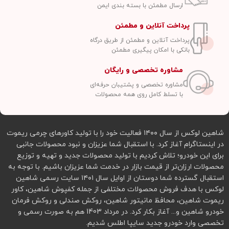
ارسال مطمئن با بسته بندی ایمن
پرداخت آنلاین و مطمئن
پرداخت آنلاین و مطمئن از طریق درگاه
بانکی با امکان پیگیری مطمئن
مشاوره تخصصی و رایگان
مشاوره تخصصی و پشتیبان حرفه‌ای
با تسلط کامل روی همه محصولات
شاهین لوکس از سال ۱۴۰۰ فعالیت خود را با تولید کاورهای چرمی ریموت
در اینستاگرام آغاز کرد. با استقبال شما عزیزان و نبود محصولات جانبی
برای این خودرو؛ تلاش کردیم با تولید محصولات جدید و تهیه و توزیع
محصولات ارزان‌تر از قیمت بازار در خدمت شما عزیزان باشیم. با توجه به
استقبال گسترده شما دوستان از اوایل سال ۱۴۰۱ سایت رسمی شاهین
لوکس با هدف فروش محصولات مختلفی از جمله کفپوش شاهین، کاور
ریموت شاهین، محافظ مانیتور شاهین، روکش صندلی و روکش فرمان
خودرو شاهین و... آغاز بکار کرد. در مرداد 1403 هم به صورت رسمی و
تخصصی وارد خودرو جدید سایپا اطلس شدیم.