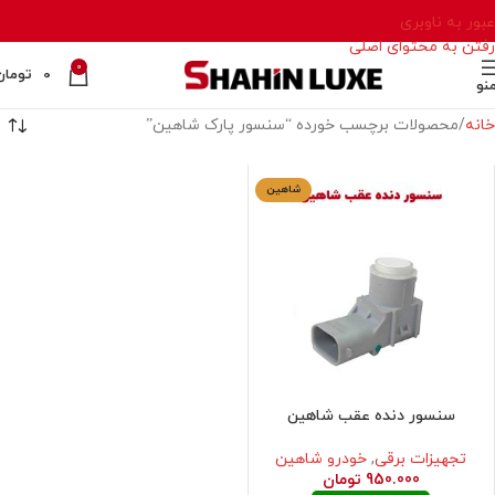
عبور به ناوبری
رفتن به محتوای اصلی
0
0
تومان
نو
خانه
محصولات برچسب خورده “سنسور پارک شاهین”
شاهین
سنسور دنده عقب شاهین
تجهیزات برقی
,
خودرو شاهین
950.000
تومان