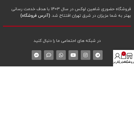
فروشگاه حضوری شاهین لوکس در سال 1403 با هدف خدمت رسانی
بهتر به شما عزیزان در شرق تهران افتتاح شد.
(آدرس فروشگاه)
در شبکه‌ های احتماعی ما را دنبال کنید
0
روشگاه
سبد خرید
حساب کاربری من
دسترسی‌های مهم سایت
درباره شاهین لوکس
تماس با شاهین لوکس
لیست همه محصولات
نماد اعتماد الکترونیک
* پیگیری سفارش
پروفایل کاربری
سوالات متداول خرید