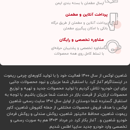
ارسال مطمئن با بسته بندی ایمن
پرداخت آنلاین و مطمئن
پرداخت آنلاین و مطمئن از طریق درگاه
بانکی با امکان پیگیری مطمئن
مشاوره تخصصی و رایگان
مشاوره تخصصی و پشتیبان حرفه‌ای
با تسلط کامل روی همه محصولات
شاهین لوکس از سال ۱۴۰۰ فعالیت خود را با تولید کاورهای چرمی ریموت
در اینستاگرام آغاز کرد. با استقبال شما عزیزان و نبود محصولات جانبی
برای این خودرو؛ تلاش کردیم با تولید محصولات جدید و تهیه و توزیع
محصولات ارزان‌تر از قیمت بازار در خدمت شما عزیزان باشیم. با توجه به
استقبال گسترده شما دوستان از اوایل سال ۱۴۰۱ سایت رسمی شاهین
لوکس با هدف فروش محصولات مختلفی از جمله کفپوش شاهین، کاور
ریموت شاهین، محافظ مانیتور شاهین، روکش صندلی و روکش فرمان
خودرو شاهین و... آغاز بکار کرد. در مرداد 1403 هم به صورت رسمی و
تخصصی وارد خودرو جدید سایپا اطلس شدیم.