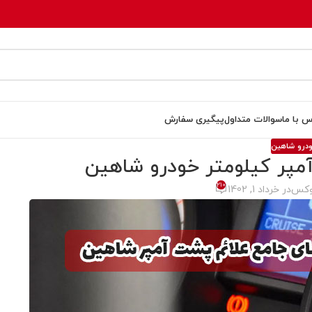
س با ما
سوالات متداول
پیگیری سفارش
درو شاهین
مپر کیلومتر خودرو شاهین
210
وکس
در خرداد 1, 1402