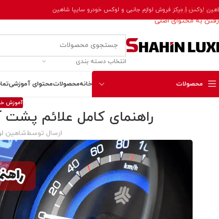
عبور به ناوبری
هین لوکس | مرکز فروش لوازم جانبی و لوکس خودرو سایپا شاهین
رفتن به محتوای اصلی
انتخاب دسته بندی
محصولات
خانه
محصولات
محتوای آموزشی
تما
آموزش خو
راهنمای کامل علائم پشت آ
ارسال توسط
شاهین ل