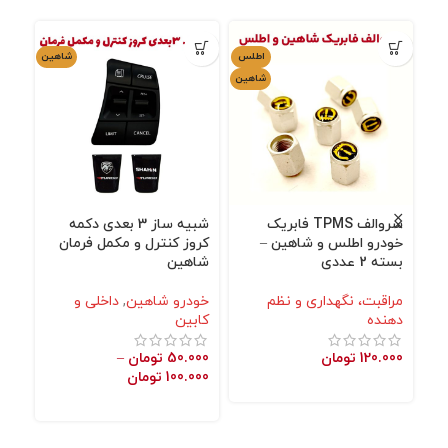
اطلس
شاهین
شاهین
سروالف TPMS فابریک
شبیه ساز 3 بعدی دکمه
محا
خودرو اطلس و شاهین –
کروز کنترل و مکمل فرمان
شا
بسته 2 عددی
شاهین
خو
مراقبت، نگهداری و نظم
خودرو شاهین
,
داخلی و
نگه
دهنده
کابین
000
120.000
تومان
50.000
تومان
–
100.000
تومان