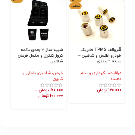
شاهین
سروالف TPMS فابریک
شبیه ساز 3 بعدی دکمه
محا
خودرو اطلس و شاهین –
کروز کنترل و مکمل فرمان
شا
بسته 2 عددی
شاهین
خو
مراقبت، نگهداری و نظم
خودرو شاهین
,
داخلی و
نگه
دهنده
کابین
000
120.000
تومان
50.000
تومان
–
100.000
تومان