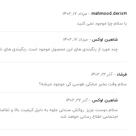
mahmood.deris61
–
مرداد 17, 1402
با سلام چرا موجود نمی کنید
شاهین لوکس
–
مرداد 17, 1402
چند مورد از رنگبندی های این محصول موجود است. رنگبندی های نام
فرشاد
–
آذر 22, 1402
سلام وقت بخیر مشکی طوسی کی موجود میشه؟
شاهین لوکس
–
آذر 27, 1402
سلام دوست عزیز. روکش صندلی جلوه به دلیل کیفیت بالا و تقا
اجتماعی اطلاع رسانی خواهد شد.