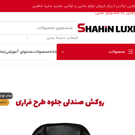
عبور به ناوبری
هین لوکس | مرکز فروش لوازم جانبی و لوکس خودرو سایپا شاهین
رفتن به محتوای اصلی
انتخاب دسته بندی
محصولات
خانه
محصولات
محتوای آموزشی
تما
خانه
مراقبت، نگهداری و نظم دهنده
روکش صندلی چرم شاهین برند جلوه ط
اتمام موج
شاهی