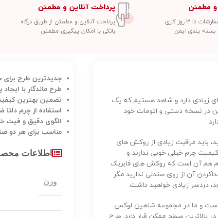
و مطمئن
پرداخت آنلاین و مطمئن
 تا ۳ روز کاری
پرداخت آنلاین و مطمئن از طریق درگاه
 بسته بندی ایمن
بانکی با امکان پیگیری مطمئن
جدیدترین طرح برای 
طرح ماندگار با ایجاد
تضمین بهترین کیفیت 
 زیادی دارد و شاهد هستیم که یک
استفاده از چرم دلتا 
ن در نسخه دستی و اتومات خود
الگوی دقیق و فیت خ
رد.
مناسب برای هر دو ص
د، باید مراقبت زیادی از روکش های
 آنکه این روکش ها کیفیت چرم خیلی خوبی ندارند و
اطلاعات محص
وم هم آن است که روکش های فابریک
کردن آن از روی صندلی ندارید مگر
وزن
د، دردسر زیادی خواهید داشت.
 است و ما در مجموعه شاهین لوکس
 در بالاترین سطح ممکن قرار دارد. طرح