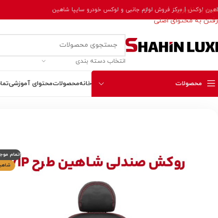
عبور به ناوبری
هین لوکس | مرکز فروش لوازم جانبی و لوکس خودرو سایپا شاهین
رفتن به محتوای اصلی
انتخاب دسته بندی
محصولات
خانه
محصولات
محتوای آموزشی
تما
خانه
مراقبت، نگهداری و نظم دهنده
روکش صندلی شاهین طرح VIP برند جلوه
اتمام موج
شاهی