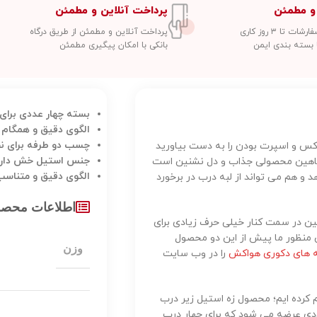
و مطمئن
پرداخت آنلاین و مطمئن
 تا ۳ روز کاری
پرداخت آنلاین و مطمئن از طریق درگاه
 بسته بندی ایمن
بانکی با امکان پیگیری مطمئن
بسته چهار عددی برای 
الگوی دقیق و همگام 
چسب دو طرفه برای ن
س و اسپرت بودن را به دست بیاورید
جنس استیل خش دار م
 شاهین محصولی جذاب و دل نشنین است
الگوی دقیق و متناسب 
و هم می تواند از لبه درب در برخورد
اطلاعات محص
ن در سمت کنار خیلی حرف زیادی برای
ن منظور ما پیش از این دو محصول
وزن
 های دکوری هواکش
را در وب سایت
کرده ایم؛ محصول زه استیل زیر درب
دی عرضه می شود که برای چهار درب