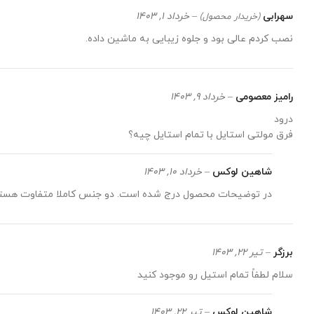
سهرابی
–
خرداد 1, 1403
(خریدار محصول)
نصب کردم عالی بود و جلوه زیبایی به ماشین داده.
رامیز معصومی
–
خرداد 9, 1403
درود
فرق مولتی استایل با تمام استایل چیه؟
شاهین لوکس
–
خرداد 10, 1403
در توضیحات محصول درج شده است. دو جنس کاملا متفاوت هستند 
برزگر
–
تیر 22, 1403
سلام لطفاً تمام استیل رو موجود کنید
شاهین لوکس
–
تیر 22, 1403