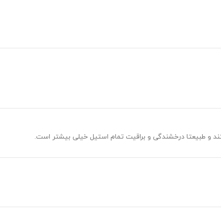
و طبیعتا درخشندگی و براقیت تمام استیل خیلی بیشتر است.