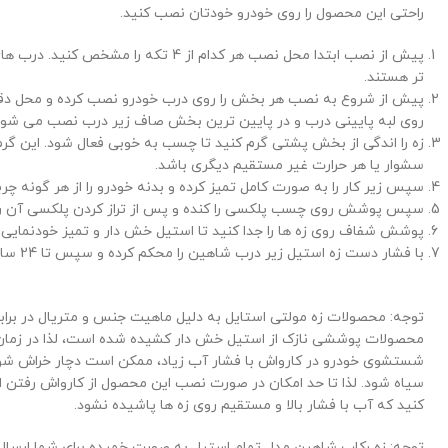
راحتی این محصول را روی خودرو خودتان نصب کنید.
پیش از نصب ابتدا محل نصب هر کدام از 4 تکه
تر هستند.
پیش از شروع به نصب هر بخش را روی درب خودرو نصب کرده و محل دقی
روی لبه پایینی درب و در پایین ترین بخش صاف زیر درب نصب می شون
زه را اندگی از بخش پشتی گرم کنید تا چسب به خوبی فعال شود. این گرم 
سشوار یا هر حرارت غیر مستقیم دیگری باشد.
سپس زیر کار را به صورت کامل تمیز کرده و بدنه خودرو را از هر گونه چربی
سپس پوشش روی چسب پلکسی را کنده و پس از تراز کردن پلکسی آن را
پوشش شفاف روی زه ها را جدا کنید تا استیل خش دار و تمیز خودنمایی ک
با فشار دست زه استیل زیر درب شاهین را محکم کرده و سپس تا 24 ساعت از شستشوی خودرو خودداری کنید.
توجه: محصولات زه مولتی استایل به دلیل ماهیت جنس و متریال در برا
محصولات پوششی نازک از استیل خش دار کشیده شده است، لذا در زمان بر
شستشوی خودرو در کارواش با فشار آب زیاد، ممکن است دچار خراش شوند 
سیاه شود. لذا تا حد امکان در صورت نصب این محصول از کارواش رفتن ا
کنید که آب با فشار بالا و مستقیم روی زه ها پاشیده نشود.
توجه: زه رکاب شاهین مدل تمام استیل به صورت خمیده برای شما ارسال 