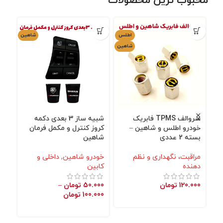
محبوب ترین محصولات
اطلس
شاهین
شاهین
سروالف TPMS فابریک
شبیه ساز 3 بعدی دکمه
محا
خودرو اطلس و شاهین –
کروز کنترل و مکمل فرمان
شا
بسته 2 عددی
شاهین
خو
مراقبت، نگهداری و نظم
خودرو شاهین
,
داخلی و
نگه
دهنده
کابین
000
120.000
تومان
50.000
تومان
–
100.000
تومان