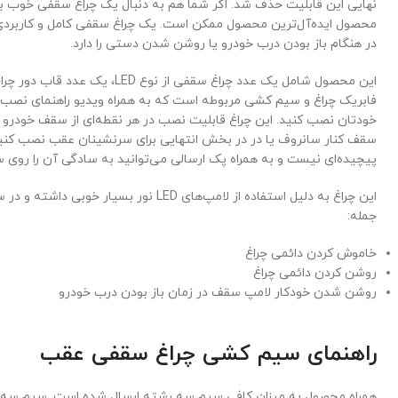
نهایی این قابلیت حذف شد. اگر شما هم به دنبال یک چراغ سقفی خوب ب
محصول ایده‌آل‌ترین محصول ممکن است. یک چراغ سقفی کامل و کاربردی
در هنگام باز بودن درب خودرو یا روشن شدن دستی را دارد.
این محصول شامل یک عدد چراغ سقفی از 
فابریک چراغ و سیم کشی مربوطه است که به همراه ویدیو راهنمای نصب می
خودتان نصب کنید. این چراغ قابلیت نصب در هر نقطه‌ای از سقف خودرو را د
سقف کنار سانروف یا در در بخش انتهایی برای سرنشینان عقب نصب کنی
پیچیده‌ای نیست و به همراه پک ارسالی می‌توانید به سادگی آن را روی
این چراغ به دلیل استفاده از لامپ‌های LED نور 
جمله:
خاموش کردن دائمی چراغ
روشن کردن دائمی چراغ
روشن شدن خودکار لامپ سقف در زمان باز بودن درب خودرو
راهنمای سیم کشی چراغ سقفی عقب
همراه محصول به میزان کافی سیم سه رشته ارسال شده است. سیم سه ر