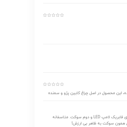
ده، این محصول در اصل چراغ کابین پژو و سمنده
سلام دوست عزیز. متشکریم از بابت بازخورد خوبی که دادید. در خصوص قیمت دوتا مساله وجود داره اول نوع چراغ که این مدل بر خلاف مدل های فابریک لامپ LED و دوم سوکت. متاسفانه
ل همون سوکت به ظاهر بی ارزش!