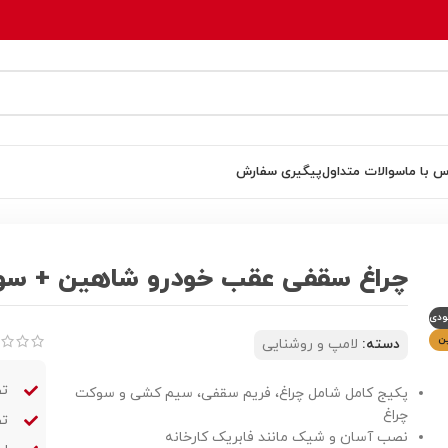
س با ما
سوالات متداول
پیگیری سفارش
کشی
چراغ سقفی عقب خودرو شاهین + س
ودی
ن
دسته:
لامپ و روشنایی
تض
پکیج کامل شامل چراغ، فریم سقفی، سیم کشی و سوکت
چراغ
تض
نصب آسان و شیک مانند فابریک کارخانه