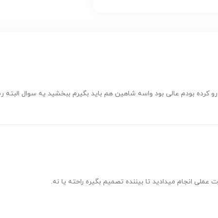
اقا چیز خوبیه من واسه 206اس دی همین کار رو کرده بودم عالی بود واسه شاهین هم باید بگیرم ببخشید 
عملی انجام میدادید تا بیننده تصمیم بگیره راحته یا نه.