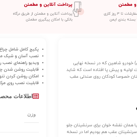
و مطمئن
پرداخت آنلاین و مطمئن
 تا ۳ روز کاری
پرداخت آنلاین و مطمئن از طریق درگاه
 بسته بندی ایمن
بانکی با امکان پیگیری مطمئن
پکیج کامل شامل چرا
نصب آسان و شیک مانن
ویدیو راهنمای نصب را
ن) خودرو شاهین که در نسخه نهایی
قابلیت روشن شدن چرا
اولیه و پیش پا افتاده است که شاید
امکان روشن کردن تنه
شینان خصوصا کودکان روی صندلی عقب
قابلیت نصب روی مرکز
اطلاعات محص
وزن
G خود از یک چراغ سقفی یا همان نقشه خوان برای سرنشینان جلو
ی سرنشینان عقب هم بودیم اما در نسخه