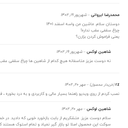
محمدرضا ایروانی
–
شهریور 19, 1402
دوستان سلام. ماشین من واسه اسفند 1401
چراغ سقفی عقب نداره!
یعنی فراموش کردن بزارن؟
شاهین لوکس
–
شهریور 19, 1402
نه دوست عزیز متاسفانه هیچ کدام از شاهین ها چراغ سقفی عقب 
rz
–
مهر 20, 1402
(خریدار محصول)
نصب کردم از روی ویدیو راهنما بسیار عالی و کاربردی و به درد بخوره ،
شاهین لوکس
–
مهر 20, 1402
سوکت این محصول اصلا تو بازار گیر نمیاد و تمام استوک هستند