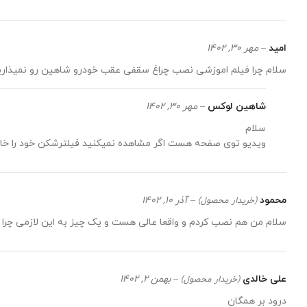
امید
–
مهر 30, 1402
سلام چرا فیلم اموزشی نصب چراغ سقفی عقب خودرو شاهین رو نمیذا
شاهین لوکس
–
مهر 30, 1402
سلام
ویدیو توی صفحه هست اگر مشاهده نمیکنید فیلترشکن خود را خا
محمود
–
آذر 10, 1402
(خریدار محصول)
سلام من هم نصب کردم و واقعا عالی هست و یک چیز به این لازمی چرا س
علی خالدی
–
بهمن 2, 1402
(خریدار محصول)
درود بر همگان