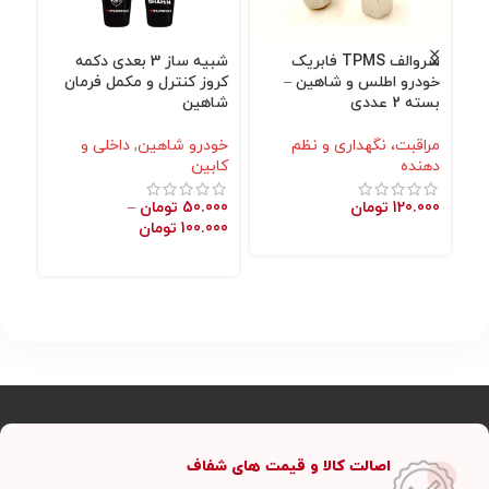
سروالف TPMS فابریک
شبیه ساز 3 بعدی دکمه
محا
خودرو اطلس و شاهین –
کروز کنترل و مکمل فرمان
شا
بسته 2 عددی
شاهین
خو
مراقبت، نگهداری و نظم
خودرو شاهین
,
داخلی و
نگه
دهنده
کابین
000
120.000
تومان
50.000
تومان
–
100.000
تومان
اصالت کالا و قیمت های شفاف