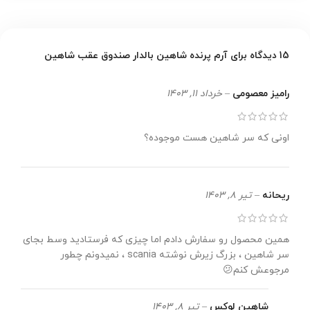
15 دیدگاه برای
آرم پرنده شاهین بالدار صندوق عقب شاهین
رامیز معصومی
–
خرداد 11, 1403
اونی که سر شاهین هست موجوده؟
ریحانه
–
تیر 8, 1403
همین محصول رو سفارش دادم اما چیزی که فرستادید وسط بجای
سر شاهین ، بزرگ زیرش نوشته scania ، نمیدونم چطور
مرجوعش کنم😕
شاهین لوکس
–
تیر 8, 1403