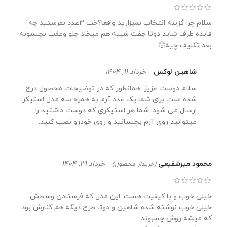
سلام چرا گزینه انتخاب نمیزارید واقعا؟خب ٣عدد بفرستید چه
فایده طرف شاید دوتا جفت شبیه هم میخاد جلو وعقب بچسبونه
بعد تکلیف چیه🙁
شاهین لوکس
–
خرداد 11, 1404
سلام دوست عزیز. همانطور که در توضیحات محصول درج
شده است برای شما یک عدد آرم به همراه سه مدل استیکر
ارسال می شود. شما هر استیکری که دوست داشتید را
میتوانید روی آرم بچسبانید و روی خودرو نصب کنید.
محمود میرشفیعی
–
خرداد 31, 1404
(خریدار محصول)
خیلی خوب و با کیفیت هست. این مدل که فرستادن وسطش
خیلی خوب نوشته شده شاهین و دوتا طرح دیگه هم کنارش بود
که میشه روش چسبوند .