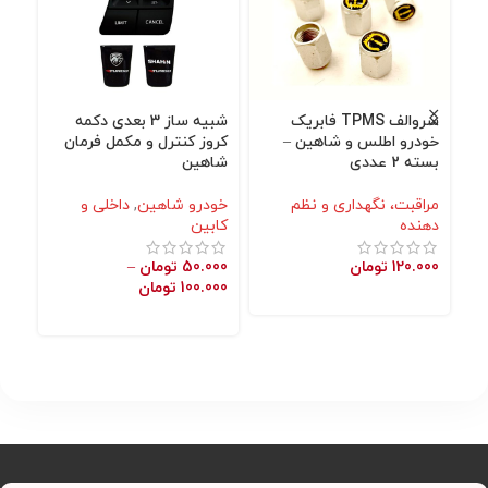
سروالف TPMS فابریک
شبیه ساز 3 بعدی دکمه
محا
خودرو اطلس و شاهین –
کروز کنترل و مکمل فرمان
شا
بسته 2 عددی
شاهین
خو
مراقبت، نگهداری و نظم
خودرو شاهین
,
داخلی و
نگه
دهنده
کابین
000
120.000
تومان
50.000
تومان
–
100.000
تومان