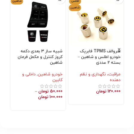
اطلس
شاهین
شاهین
سروالف TPMS فابریک
شبیه ساز 3 بعدی دکمه
محا
خودرو اطلس و شاهین –
کروز کنترل و مکمل فرمان
شا
بسته 2 عددی
شاهین
خو
مراقبت، نگهداری و نظم
خودرو شاهین
,
داخلی و
نگه
دهنده
کابین
000
120.000
تومان
50.000
تومان
–
100.000
تومان