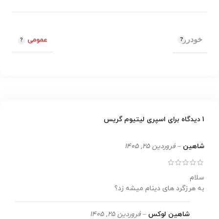
خودرو
عمومی
1 دیدگاه برای
اسپری لیتیوم گریس
شاهین
–
فروردین 25, 1405
سلام
به هرزگرد های دینام میشه زد؟
شاهین لوکس
–
فروردین 25, 1405