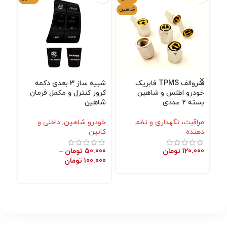
شاهین
سروالف TPMS فابریک
شبیه ساز 3 بعدی دکمه
محا
خودرو اطلس و شاهین –
کروز کنترل و مکمل فرمان
شا
بسته 2 عددی
شاهین
خو
مراقبت، نگهداری و نظم
خودرو شاهین
,
داخلی و
نگه
دهنده
کابین
000
120.000
تومان
50.000
تومان
–
100.000
تومان