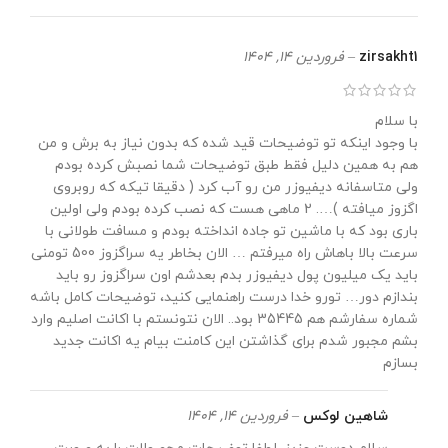
zirsakht1
–
فروردین 14, 1404
با سلام
با وجود اینکه تو توضیحات قید شده که بدون نیاز به برش و من
هم به همین دلیل فقط طبق توضیحات شما نصبش کرده بودم
ولی متاسفانه دیفیوزر من رو آب کرد ( دقیقا تیکه که روبروی
اگزوز میافته )…. 2 ماهی هست که نصب کرده بودم ولی اولین
باری بود که با ماشین تو جاده انداخته بودم و مسافت طولانی با
سرعت بالا باهاش راه میرفتم … الان بخاطر یه سراگزوز 500 تومنی
باید یک میلیون پول دیفیوزر بدم بعدشم اون سراگزوز رو باید
بندازم دور… تورو خدا درست راهنمایی کنید، توضیحات کامل باشه
شماره سفارشم هم 35445 بود.. الان نتونستم با اکانت اصلیم وارد
بشم مجبور شدم برای گذاشتن این کامنت بیام یه اکانت جدید
بسازم
شاهین لوکس
–
فروردین 14, 1404