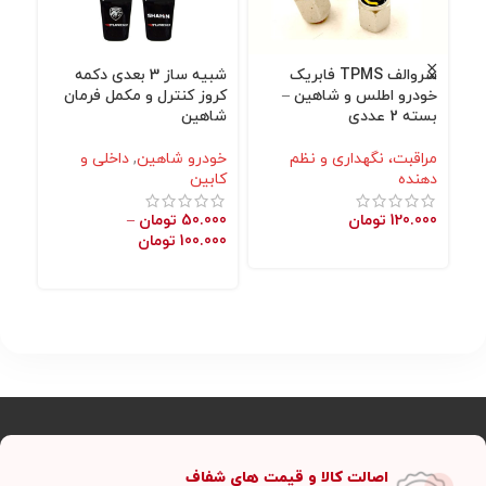
سروالف TPMS فابریک
شبیه ساز 3 بعدی دکمه
محا
خودرو اطلس و شاهین –
کروز کنترل و مکمل فرمان
شا
بسته 2 عددی
شاهین
خو
مراقبت، نگهداری و نظم
خودرو شاهین
,
داخلی و
نگه
دهنده
کابین
000
120.000
تومان
50.000
تومان
–
100.000
تومان
اصالت کالا و قیمت های شفاف