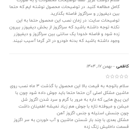
سلام دوست عزیز. لطفا توضیحات محصولات را به صورت
کامل مطالعه کنید. در توضیحات محصول نوشته ایم که حتما
بین دیفیوزر و سراگزوز فاصله بگذارید.
توضیحات سایت: در زمان نصب این محصول حتما به این
نکته توجه داشته باشید که سراگزوز از بخش دیفیوزر بیرون
زده شود و فاصله خدودا یک سانتی بین سراگزوز و دیفیوزر
وجود داشته باشید که بدنه خودرو در اثر گرما آسیب نبیند.
کاظمی
–
بهمن 17, 1404
سلام باتوجه به قیمت بالا این محصول با گذشت ۳ ماه نصب روی
ماشین مشکل اصلی آن حتما حتما باید جوش داده شود چون با
این پیچ هایی که داره به مرور با گرم و سرد شدن اگزوز شل
میشن و میوفته.تازه با جوش هم زیاد نمیشه اطمینان داشت
چون جنسش استیله و جنس اگزوز آهن
مشکل بعدی با چند بار شستن ماشین و آب خوردن به سر اگزوز
قسمت داخلیش زنگ زده