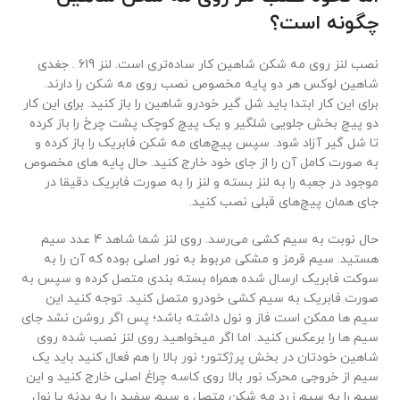
چگونه است؟
نصب لنز روی مه شکن شاهین کار ساده‌تری است. لنز 619 . جغدی
شاهین لوکس هر دو پایه مخصوص نصب روی مه شکن را دارند.
برای این کار ابتدا باید شل گیر خودرو شاهین را باز کنید. برای این کار
دو پیچ بخش جلویی شلگیر و یک پیچ کوچک پشت چرخ را باز کرده
تا شل گیر آزاد شود. سپس پیچ‌های مه شکن فابریک را باز کرده و
به صورت کامل آن را از جای خود خارج کنید. حال پایه های مخصوص
موجود در جعبه را به لنز بسته و لنز را به صورت فابریک دقیقا در
جای همان پیچ‌های قبلی نصب کنید.
حال نوبت به سیم کشی می‌رسد. روی لنز شما شاهد 4 عدد سیم
هستید. سیم قرمز و مشکی مربوط به نور اصلی بوده که آن را به
سوکت فابریک ارسال شده همراه بسته بندی متصل کرده و سپس به
صورت فابریک به سیم کشی خودرو متصل کنید. توجه کنید این
سیم ها ممکن است فاز و نول داشته باشد؛ پس اگر روشن نشد جای
سیم ها را برعکس کنید. اما اگر میخواهید روی لنز نصب شده روی
شاهین خودتان در بخش پرژکتور؛ نور بالا را هم فعال کنید باید یک
سیم از خروجی محرک نور بالا روی کاسه چراغ اصلی خارج کنید و این
سیم را به سیم زرد مه شکن متصل و سیم سفید را به بدنه یا نول