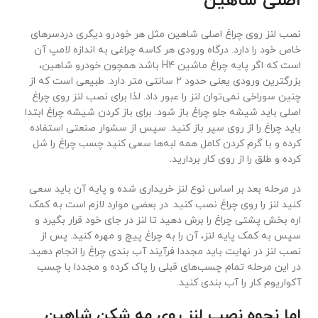
اصلی شاهین
نصب لنز روی چراغ اصلی شاهین مثل هر خودرو دیگری دردسرهای
خاص خود را دارد. درگاه ورودی هر کاسه چراغی به اندازه لامپ آن
است که اگر پایه چراغ ماشین H4 باشد همچون خودرو شاهین،
بزرگترین ورودی یعنی حدود 2 سانتی متر دارد. طبیعی است که از
چنین سوراخی نمی‌توان لنز را عبور داد. لذا برای نصب لنز روی چراغ
اصلی باید شیشه جلو چراغ باز شود. برای باز کردن شیشه چراغ ابتدا
باید چراغ را از روی سپر باز کنید. سپس از سشوار صنعتی استفاده
کرده و با گرم کردن کامل همه لبه‌ها سعی کنید چسب چراغ را شل
کرده و طلق را از روی کار بردارید.
در مرحله بعد بر اساس نوع لنز خریداری شده و پایه آن باید سعی
کنید لنز را روی چراغ نصب کنید. در بعضی موارد لازم است به کمک
اره بخش پشتی چراغ را برش دهید تا لنز در جای خود قرار بگیرد و
سپس به کمک پایه لنز، آن را به چراغ پیچ و مهره کنید. پس از
نصب لنز در نهایت باید مجددا فرآیند آب بندی چراغ را انجام دهید.
در این مرحله تمام چسب‌های قبلی را پاک کرده و مجددا با چسب
آکواریوم کار را آب بندی کنید.
اما نحوه نصب لنز روی مه شکن شاهین