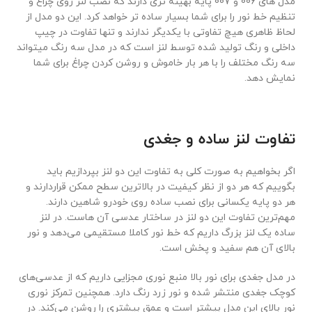
مدل های 006 و 007 پایه بهینه تری دارند که نصب لنز روی چراغ و
تنظیم خط نور را برای شما بسیار ساده تر خواهد کرد. این دو مدل از
لحاظ ظاهری هیچ تفاوتی با یکدیگر ندارند و تنها تفاوت در چیپ
داخلی و رنگ تولید شده توسط لنز است که در مدل سه رنگ میتواند
سه رنگ مختلف را با هر بار خاموش و روشن کردن چراغ برای شما
نمایش دهد.
تفاوت لنز ساده و جغدی
اگر بخواهیم به صورت کلی به تفاوت این دو لنز بپردازیم باید
بگوییم که هر دو از نظر کیفیت در بالاترین سطح ممکن قراردارند و
هر دو پایه یکسانی برای نصب ساده روی خودرو شاهین دارند.
مهم‌ترین تفاوت این دو لنز در ساختار عدسی آن هاست. در لنز
ساده یک لنز بزرگ داریم که خط نور کاملا مستقیمی می‌دهد و نور
بالای آن هم سفید و پخش است.
در مدل جغدی برای نور بالا منبع نوری مجزایی داریم که از عدسی‌های
کوچک جغدی منتشر شده و نور زرد رنگ دارد. همچنین تمرکز نوری
نور بالای این مدل بیشتر است و عمق بیشتری را روشن می‌کند. در