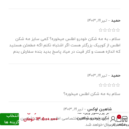
حمید
–
تیر 19, 1403
سلام ، به مه شکن خودرو اطلس میخوره؟ کمی سایز مه شکن
اطلس از کوییک بزرگتر هست اگر اشتباه نکنم اگه مطمئن هستید
که اندازه هست و کار فیت در میاد پاسخ بدید بنده سفارش بدم
حمید
–
تیر 19, 1403
سلام به مه شکن اطلس میخوره؟
شاهین لوکس
–
تیر 19, 1403
7.000.000
تومان
–
لنز پرژکتور ویژه مه
انتخاب
0
شکن خودرو شاهین
به زودی محصولات اختصاصی اطلس در سایت شاهین لوکس
13.500.000
تومان
گزینه ها
فعال خواهد شد.
روشگاه
سبد خرید
حساب کاربری من