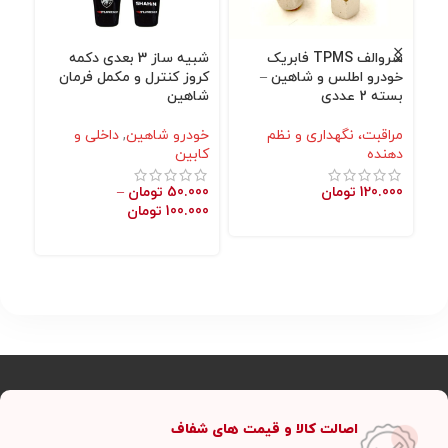
سروالف TPMS فابریک
شبیه ساز 3 بعدی دکمه
محا
خودرو اطلس و شاهین –
کروز کنترل و مکمل فرمان
شا
بسته 2 عددی
شاهین
خو
مراقبت، نگهداری و نظم
خودرو شاهین
,
داخلی و
نگه
دهنده
کابین
000
120.000
تومان
50.000
تومان
–
100.000
تومان
اصالت کالا و قیمت های شفاف